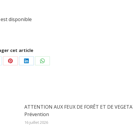
 est disponible
ger cet article
rtager
Partager
Partager
Partager
r
sur
sur
sur
Pinterest
LinkedIn
WhatsApp
ATTENTION AUX FEUX DE FORÊT ET DE VEGETA
Prévention
16 juillet 2026