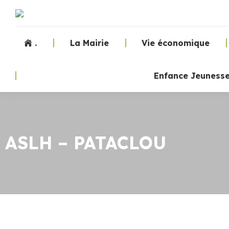
.
La Mairie
Vie économique
Enfance Jeuness
ASLH – PATACLOU