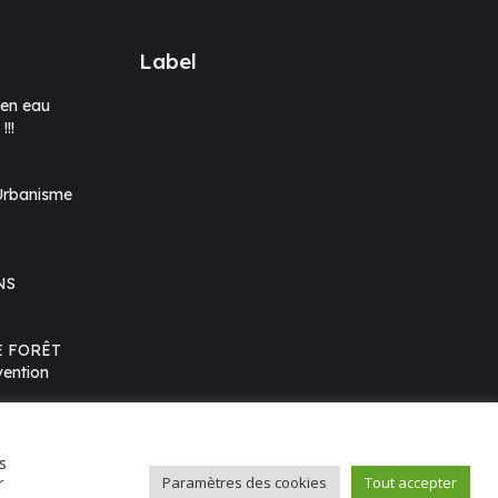
Label
en eau
!!
’Urbanisme
NS
E FORÊT
ention
s
r
Paramètres des cookies
Tout accepter
Cloud
Mentions légales
Conception : E.Dog