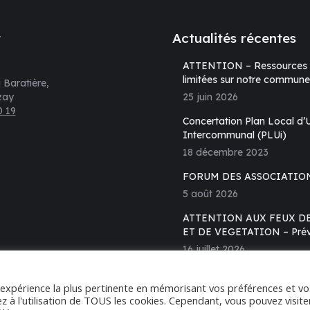
t
Actualités récentes
ATTENTION – Ressources 
limitées sur notre commune !
 Baratière,
zay
25 juin 2026
0 19
Concertation Plan Local d
s sur :
Intercommunal (PLUi)
18 décembre 2023
e
FORUM DES ASSOCIATIO
k
5 août 2026
ATTENTION AUX FEUX D
vre
ET DE VEGETATION – Prév
s
16 juillet 2026
elle
l'expérience la plus pertinente en mémorisant vos préférences et vo
tre
z à l'utilisation de TOUS les cookies. Cependant, vous pouvez visite