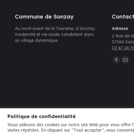
Commune de Sonzay
Contac
Au nord-ouest de la Touraine, à Sonzay,
Adresse
modernité et vie rurale cohabitent dans
2 Rue de la
un village dynamique.
37360 Son
02 47 24 7
Trouvez nou
La
La
page
pag
Faceboo
E-
s'ouvre
mail
dans
s'ou
une
dan
nouvelle
une
Politique de confidentialité
fenêtre
nouv
Nous utilisons des cookies sur notre site Web pour vous offrir 
fenê
visites répétées. En cliquant sur "Tout accepter", vous consente