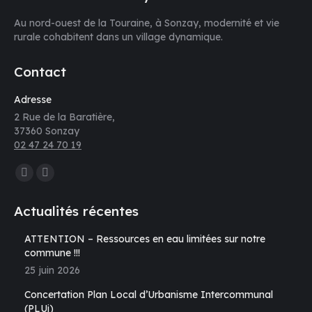
Au nord-ouest de la Touraine, à Sonzay, modernité et vie
rurale cohabitent dans un village dynamique.
Contact
Adresse
2 Rue de la Baratière,
37360 Sonzay
02 47 24 70 19
Trouvez nous sur :
La
La
page
page
Actualités récentes
Facebook
E-
s'ouvre
mail
ATTENTION – Ressources en eau limitées sur notre
commune !!!
dans
s'ouvre
25 juin 2026
une
dans
nouvelle
une
Concertation Plan Local d’Urbanisme Intercommunal
fenêtre
nouvelle
(PLUi)