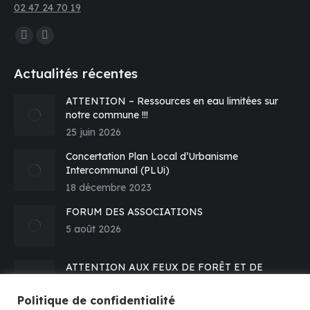
02 47 24 70 19
Trouvez nous sur :
La
La
page
page
Actualités récentes
Facebook
E-
s'ouvre
mail
ATTENTION – Ressources en eau limitées sur
notre commune !!!
dans
s'ouvre
25 juin 2026
une
dans
nouvelle
une
Concertation Plan Local d’Urbanisme
fenêtre
nouvelle
Intercommunal (PLUi)
fenêtre
18 décembre 2023
FORUM DES ASSOCIATIONS
5 août 2026
ATTENTION AUX FEUX DE FORÊT ET DE
VEGETATION – Prévention
16 juillet 2026
Politique de confidentialité