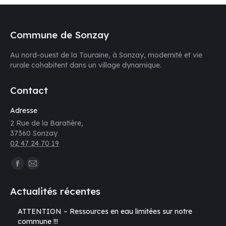
Commune de Sonzay
Au nord-ouest de la Touraine, à Sonzay, modernité et vie
rurale cohabitent dans un village dynamique.
Contact
Adresse
2 Rue de la Baratière,
37360 Sonzay
02 47 24 70 19
Trouvez nous sur :
La
La
page
page
Actualités récentes
Facebook
E-
s'ouvre
mail
ATTENTION – Ressources en eau limitées sur notre
commune !!!
dans
s'ouvre