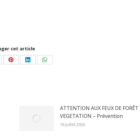
ger cet article
rtager
Partager
Partager
Partager
r
sur
sur
sur
Pinterest
LinkedIn
WhatsApp
ATTENTION AUX FEUX DE FORÊT 
VEGETATION – Prévention
16 juillet 2026