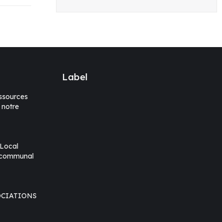
Label
sources
 notre
 Local
rcommunal
OCIATIONS