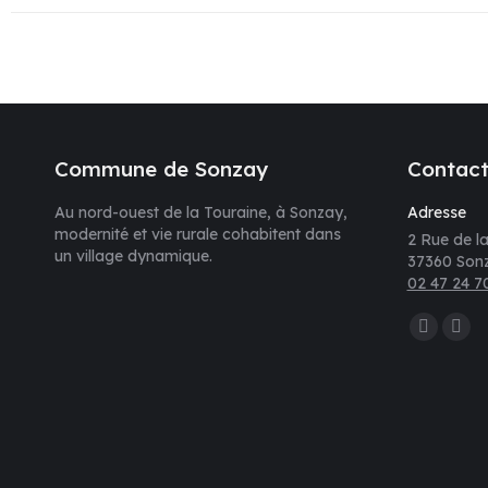
Commune de Sonzay
Contac
Au nord-ouest de la Touraine, à Sonzay,
Adresse
modernité et vie rurale cohabitent dans
2 Rue de la
un village dynamique.
37360 Son
02 47 24 7
Trouvez nou
La
La
page
pag
Faceboo
E-
s'ouvre
mail
dans
s'ou
une
dan