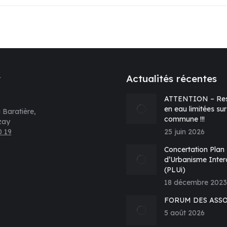
t
Actualités récentes
ATTENTION – Res
en eau limitées sur
 Baratière,
commune !!!
zay
0 19
25 juin 2026
s sur :
Concertation Plan
d’Urbanisme Inte
(PLUi)
e
18 décembre 2023
k
FORUM DES ASS
vre
5 août 2026
s