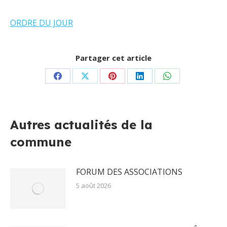
ORDRE DU JOUR
Partager cet article
Partager
Partager
Partager
Partager
Partager
sur
sur
sur
sur
sur
Facebook
X
Pinterest
LinkedIn
WhatsApp
Autres actualités de la
commune
FORUM DES ASSOCIATIONS
5 août 2026