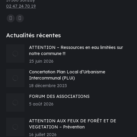
37360 Sonzay
02 47 24 70 19
Trouvez nous sur :
La
La
page
page
Actualités récentes
Facebook
E-
s'ouvre
mail
ATTENTION – Ressources en eau limitées sur
notre commune !!!
dans
s'ouvre
25 juin 2026
une
dans
nouvelle
une
Concertation Plan Local d’Urbanisme
fenêtre
nouvelle
Intercommunal (PLUi)
fenêtre
18 décembre 2023
FORUM DES ASSOCIATIONS
5 août 2026
ATTENTION AUX FEUX DE FORÊT ET DE
VEGETATION – Prévention
16 juillet 2026