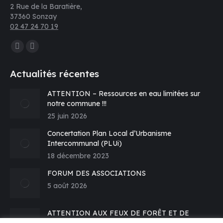
2 Rue de la Baratière,
37360 Sonzay
02 47 24 70 19
Trouvez nous sur :
La
La
page
page
Actualités récentes
Facebook
E-
s'ouvre
mail
ATTENTION – Ressources en eau limitées sur
notre commune !!!
dans
s'ouvre
25 juin 2026
une
dans
nouvelle
une
Concertation Plan Local d’Urbanisme
fenêtre
nouvelle
Intercommunal (PLUi)
fenêtre
18 décembre 2023
FORUM DES ASSOCIATIONS
5 août 2026
ATTENTION AUX FEUX DE FORÊT ET DE