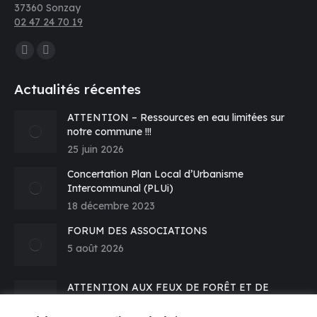
37360 Sonzay
02 47 24 70 19
Trouvez nous sur :
La
La
page
page
Actualités récentes
Facebook
E-
s'ouvre
mail
ATTENTION – Ressources en eau limitées sur
notre commune !!!
dans
s'ouvre
25 juin 2026
une
dans
nouvelle
une
Concertation Plan Local d’Urbanisme
fenêtre
nouvelle
Intercommunal (PLUi)
fenêtre
18 décembre 2023
FORUM DES ASSOCIATIONS
5 août 2026
ATTENTION AUX FEUX DE FORÊT ET DE
VEGETATION – Prévention