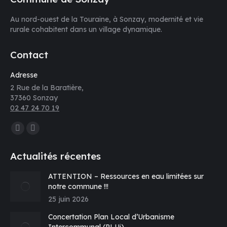
Au nord-ouest de la Touraine, à Sonzay, modernité et vie
rurale cohabitent dans un village dynamique.
Contact
Adresse
2 Rue de la Baratière,
37360 Sonzay
02 47 24 70 19
Trouvez nous sur :
La
La
page
page
Actualités récentes
Facebook
E-
s'ouvre
mail
ATTENTION – Ressources en eau limitées sur
notre commune !!!
dans
s'ouvre
25 juin 2026
une
dans
nouvelle
une
Concertation Plan Local d’Urbanisme
fenêtre
nouvelle