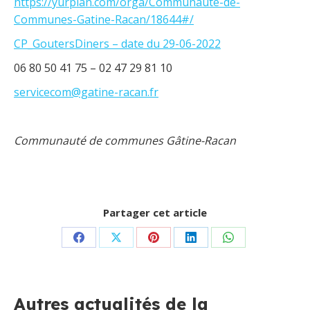
https://yurplan.com/orga/Communaute-de-
Communes-Gatine-Racan/18644#/
CP_GoutersDiners – date du 29-06-2022
06 80 50 41 75 – 02 47 29 81 10
servicecom@gatine-racan.fr
Communauté de communes Gâtine-Racan
Partager cet article
Partager
Partager
Partager
Partager
Partager
sur
sur
sur
sur
sur
Facebook
X
Pinterest
LinkedIn
WhatsApp
Autres actualités de la