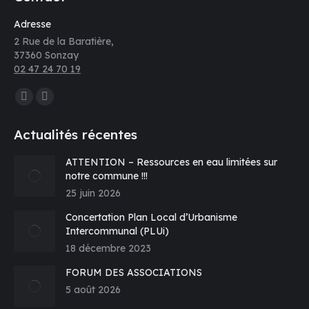
Adresse
2 Rue de la Baratière,
37360 Sonzay
02 47 24 70 19
Trouvez nous sur :
La
La
page
page
Actualités récentes
Facebook
E-
s'ouvre
mail
ATTENTION – Ressources en eau limitées sur
notre commune !!!
dans
s'ouvre
25 juin 2026
une
dans
nouvelle
une
Concertation Plan Local d’Urbanisme
fenêtre
nouvelle
Intercommunal (PLUi)
fenêtre
18 décembre 2023
FORUM DES ASSOCIATIONS
5 août 2026