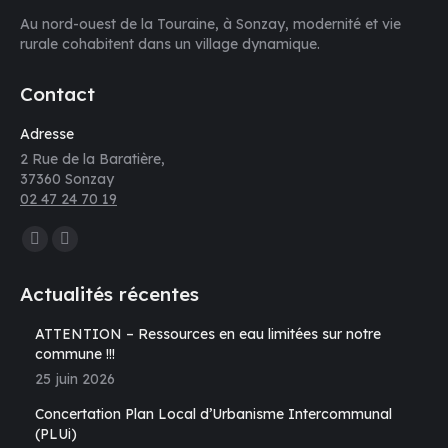
Au nord-ouest de la Touraine, à Sonzay, modernité et vie
rurale cohabitent dans un village dynamique.
Contact
Adresse
2 Rue de la Baratière,
37360 Sonzay
02 47 24 70 19
Trouvez nous sur :
La
La
page
page
Actualités récentes
Facebook
E-
s'ouvre
mail
ATTENTION – Ressources en eau limitées sur notre
commune !!!
dans
s'ouvre
25 juin 2026
une
dans
nouvelle
une
Concertation Plan Local d’Urbanisme Intercommunal
fenêtre
nouvelle
(PLUi)