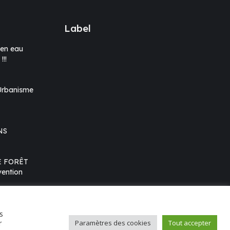
Label
en eau
!!
’Urbanisme
NS
E FORÊT
ention
s
r
Paramètres des cookies
Tout accepter
Cloud
Mentions légales
Conception : E.Dog