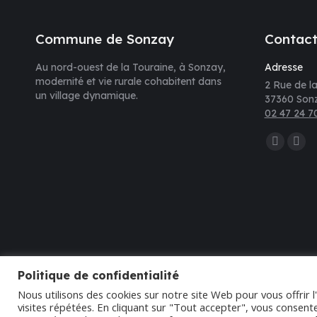
Commune de Sonzay
Contac
Au nord-ouest de la Touraine, à Sonzay,
Adresse
modernité et vie rurale cohabitent dans
2 Rue de la
un village dynamique.
37360 Son
02 47 24 7
Trouvez nou
La
La
page
pag
Faceboo
E-
s'ouvre
mail
dans
s'ou
une
dan
nouvelle
une
Politique de confidentialité
fenêtre
nouv
Nous utilisons des cookies sur notre site Web pour vous offrir 
fenê
visites répétées. En cliquant sur "Tout accepter", vous consente