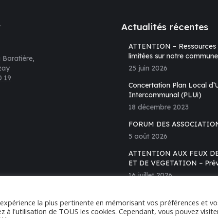
t
Actualités récentes
ATTENTION – Ressources 
limitées sur notre commune !
 Baratière,
zay
25 juin 2026
0 19
Concertation Plan Local d
s sur :
Intercommunal (PLUi)
18 décembre 2023
e
FORUM DES ASSOCIATIO
k
5 août 2026
ATTENTION AUX FEUX D
vre
ET DE VEGETATION – Prév
s
16 juillet 2026
elle
l'expérience la plus pertinente en mémorisant vos préférences et vo
tre
z à l'utilisation de TOUS les cookies. Cependant, vous pouvez visite