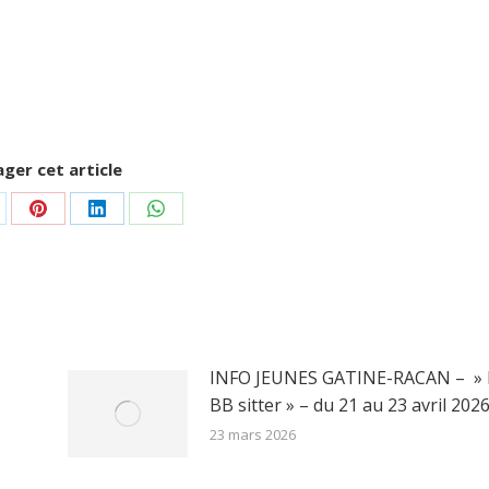
ger cet article
rtager
Partager
Partager
Partager
r
sur
sur
sur
Pinterest
LinkedIn
WhatsApp
INFO JEUNES GATINE-RACAN – » 
BB sitter » – du 21 au 23 avril 202
23 mars 2026