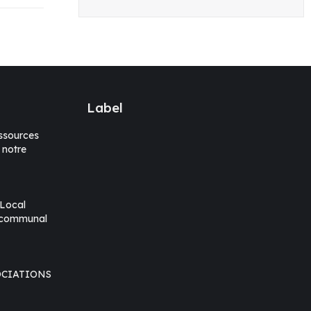
Label
sources
 notre
 Local
rcommunal
OCIATIONS