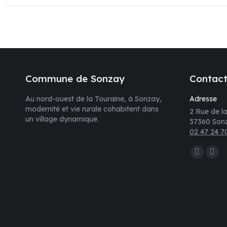
Commune de Sonzay
Contac
Au nord-ouest de la Touraine, à Sonzay,
Adresse
modernité et vie rurale cohabitent dans
2 Rue de la
un village dynamique.
37360 Son
02 47 24 7
Trouvez nou
La
La
page
pag
Faceboo
E-
s'ouvre
mail
dans
s'ou
une
dan