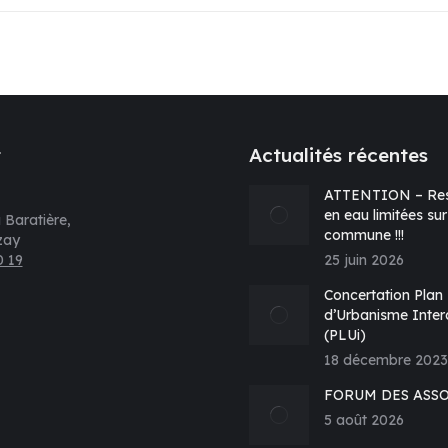
t
Actualités récentes
ATTENTION – Res
en eau limitées sur
 Baratière,
commune !!!
zay
0 19
25 juin 2026
s sur :
Concertation Plan
d’Urbanisme Inte
(PLUi)
e
18 décembre 2023
k
FORUM DES ASS
vre
5 août 2026
s