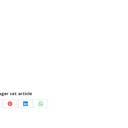
ger cet article
rtager
Partager
Partager
Partager
r
sur
sur
sur
Pinterest
LinkedIn
WhatsApp