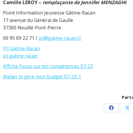
Camille LEROY –
remplaçante de Jennifer MENZAGHI
Point Information Jeunesse Gâtine-Racan
17 avenue du Général de Gaulle
37360 Neuillé-Pont-Pierre
06 95 69 22 71 /
pij@gatine-racan.fr
PIJ Gâtine-Racan
pij gatine racan
Affiche Focus sur tes compétences 07-23
Atelier Je gère mon budget 07-23-1
Parta
Partager
Pa
sur
su
Facebook
X