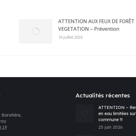
ATTENTION AUX FEUX DE FORÊT 
VEGETATION – Prévention
16 juillet 2026
t
Actualités récentes
ATTENTION – Res
en eau limitées sur
 Baratière,
commune !!!
zay
0 19
25 juin 2026