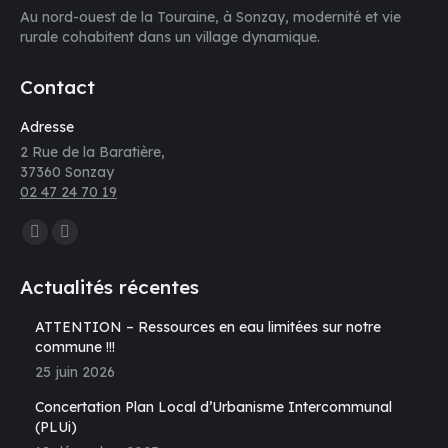
Au nord-ouest de la Touraine, à Sonzay, modernité et vie
rurale cohabitent dans un village dynamique.
Contact
Adresse
2 Rue de la Baratière,
37360 Sonzay
02 47 24 70 19
Trouvez nous sur :
La
La
page
page
Actualités récentes
Facebook
E-
s'ouvre
mail
ATTENTION – Ressources en eau limitées sur notre
commune !!!
dans
s'ouvre
25 juin 2026
une
dans
nouvelle
une
Concertation Plan Local d’Urbanisme Intercommunal
fenêtre
nouvelle
(PLUi)