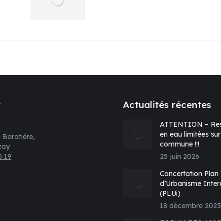
t
Actualités récentes
ATTENTION – Res
en eau limitées sur
 Baratière,
commune !!!
zay
0 19
25 juin 2026
s sur :
Concertation Plan
d’Urbanisme Inte
(PLUi)
e
18 décembre 2023
k