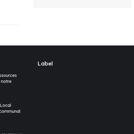
Label
sources
 notre
 Local
rcommunal