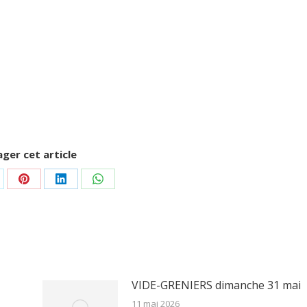
ger cet article
rtager
Partager
Partager
Partager
r
sur
sur
sur
Pinterest
LinkedIn
WhatsApp
VIDE-GRENIERS dimanche 31 mai
11 mai 2026