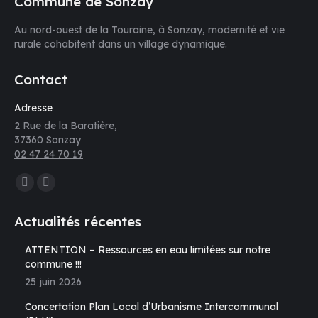
Commune de Sonzay
Au nord-ouest de la Touraine, à Sonzay, modernité et vie
rurale cohabitent dans un village dynamique.
Contact
Adresse
2 Rue de la Baratière,
37360 Sonzay
02 47 24 70 19
Trouvez nous sur :
La
La
page
page
Actualités récentes
Facebook
E-
s'ouvre
mail
ATTENTION – Ressources en eau limitées sur notre
commune !!!
dans
s'ouvre
25 juin 2026
une
dans
nouvelle
une
Concertation Plan Local d’Urbanisme Intercommunal