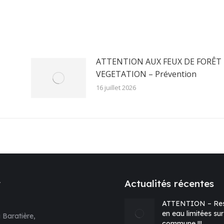
r
sur
sur
sur
Pinterest
LinkedIn
WhatsApp
ATTENTION AUX FEUX DE FORÊT 
VEGETATION – Prévention
16 juillet 2026
t
Actualités récentes
ATTENTION – Res
en eau limitées sur
 Baratière,
commune !!!