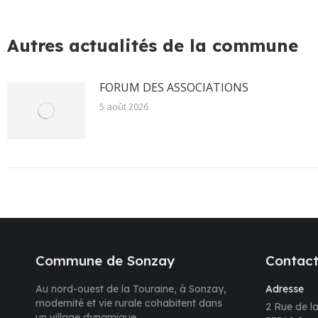
sur
su
Facebook
X
Autres actualités de la commune
FORUM DES ASSOCIATIONS
5 août 2026
Commune de Sonzay
Contac
Au nord-ouest de la Touraine, à Sonzay,
Adresse
modernité et vie rurale cohabitent dans
2 Rue de la
un village dynamique.