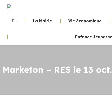
.
La Mairie
Vie économique
Enfance Jeuness
Marketon – RES le 13 oct