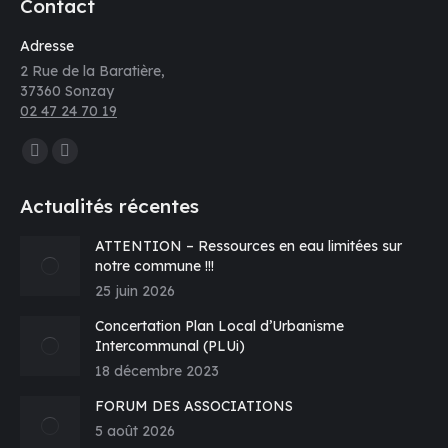
Contact
Adresse
2 Rue de la Baratière,
37360 Sonzay
02 47 24 70 19
Trouvez nous sur :
La
La
page
page
Actualités récentes
Facebook
E-
s'ouvre
mail
ATTENTION – Ressources en eau limitées sur
notre commune !!!
dans
s'ouvre
25 juin 2026
une
dans
nouvelle
une
Concertation Plan Local d’Urbanisme
fenêtre
nouvelle
Intercommunal (PLUi)
fenêtre
18 décembre 2023
FORUM DES ASSOCIATIONS
5 août 2026