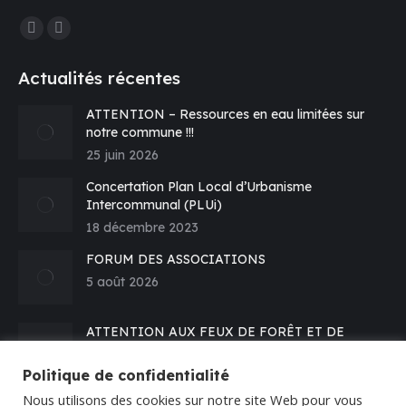
Trouvez nous sur :
La
La
page
page
Actualités récentes
Facebook
E-
s'ouvre
mail
ATTENTION – Ressources en eau limitées sur
notre commune !!!
dans
s'ouvre
25 juin 2026
une
dans
nouvelle
une
Concertation Plan Local d’Urbanisme
fenêtre
nouvelle
Intercommunal (PLUi)
fenêtre
18 décembre 2023
FORUM DES ASSOCIATIONS
5 août 2026
ATTENTION AUX FEUX DE FORÊT ET DE
VEGETATION – Prévention
16 juillet 2026
Politique de confidentialité
Nous utilisons des cookies sur notre site Web pour vous