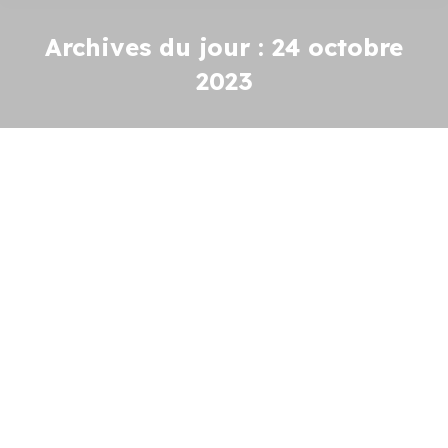
Archives du jour :
24 octobre
2023
DECLARATION DE CHANTIER
FORESTIER
La commune
Par
mairie
24 octobre 2023
Vous trouverez, ci-dessous, la déclaration de
chantier forestier qui se déroulera sur la
Commune, au lieu-dit « Bois de la Motte » du
01/11/2023 au 31/10/2024 : Déclaration
chantier forestier Localisation