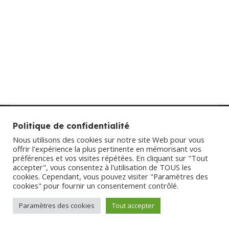
Initiation SELF-DEFENSE féminin
SONZAY le 28 septembre
Divers
Par
mairie
27 août 2024
Consulter l’affiche cpts self-défense 2024 ici
Menu bas
Politique de confidentialité
Nous utilisons des cookies sur notre site Web pour vous
offrir l'expérience la plus pertinente en mémorisant vos
préférences et vos visites répétées. En cliquant sur "Tout
accepter", vous consentez à l'utilisation de TOUS les
cookies. Cependant, vous pouvez visiter "Paramètres des
cookies" pour fournir un consentement contrôlé.
Paramètres des cookies
Tout accepter