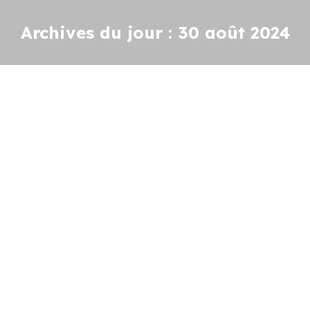
Archives du jour :
30 août 2024
21-22 septembre : Journées
européennes du patrimoine