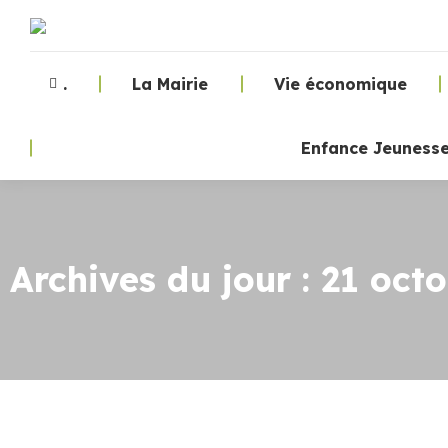
.
La Mairie
Vie économique
Enfance Jeuness
Archives du jour :
21 oct