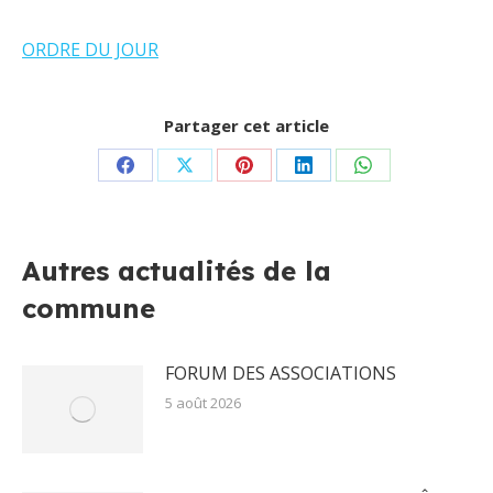
ORDRE DU JOUR
Partager cet article
Partager
Partager
Partager
Partager
Partager
sur
sur
sur
sur
sur
Facebook
X
Pinterest
LinkedIn
WhatsApp
Autres actualités de la
commune
FORUM DES ASSOCIATIONS
5 août 2026