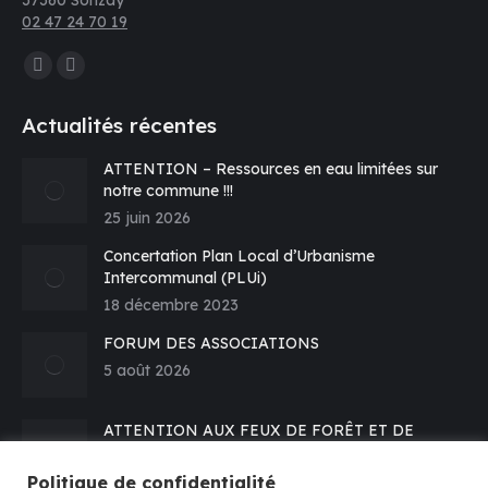
37360 Sonzay
02 47 24 70 19
Trouvez nous sur :
La
La
page
page
Actualités récentes
Facebook
E-
s'ouvre
mail
ATTENTION – Ressources en eau limitées sur
notre commune !!!
dans
s'ouvre
25 juin 2026
une
dans
nouvelle
une
Concertation Plan Local d’Urbanisme
fenêtre
nouvelle
Intercommunal (PLUi)
fenêtre
18 décembre 2023
FORUM DES ASSOCIATIONS
5 août 2026
ATTENTION AUX FEUX DE FORÊT ET DE
VEGETATION – Prévention
16 juillet 2026
Politique de confidentialité