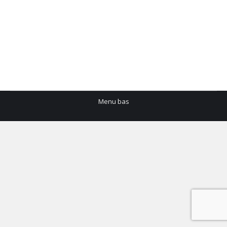
Associations
La commune
Par
mairie
17 mars 2026
ORDRE DU JOUR
Menu bas