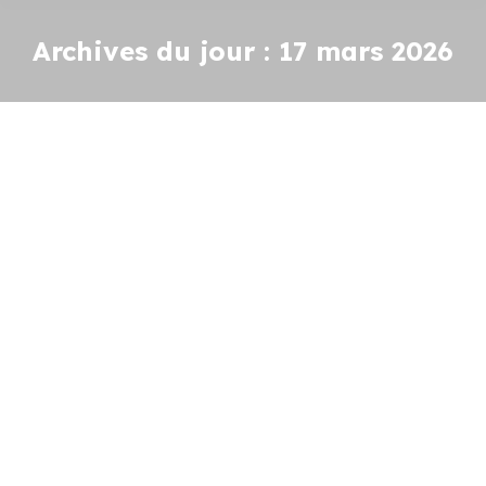
Archives du jour :
17 mars 2026
CONSEIL MUNICIPAL – Samedi 21
Mars 2026 à 14h30 à la Salle des