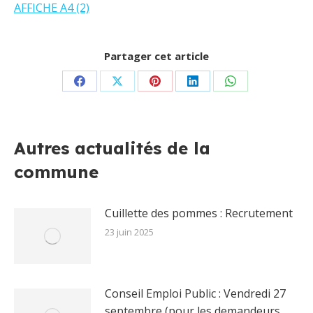
AFFICHE A4 (2)
Partager cet article
Partager
Partager
Partager
Partager
Partager
sur
sur
sur
sur
sur
Facebook
X
Pinterest
LinkedIn
WhatsApp
Autres actualités de la
commune
Cuillette des pommes : Recrutement
23 juin 2025
Conseil Emploi Public : Vendredi 27
septembre (pour les demandeurs