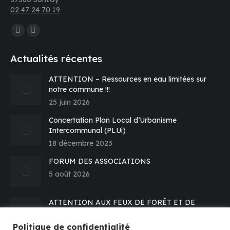
02 47 24 70 19
Trouvez nous sur :
La
La
page
page
Actualités récentes
Facebook
E-
s'ouvre
mail
ATTENTION – Ressources en eau limitées sur
notre commune !!!
dans
s'ouvre
25 juin 2026
une
dans
nouvelle
une
Concertation Plan Local d’Urbanisme
fenêtre
nouvelle
Intercommunal (PLUi)
fenêtre
18 décembre 2023
FORUM DES ASSOCIATIONS
5 août 2026
ATTENTION AUX FEUX DE FORÊT ET DE
VEGETATION – Prévention
16 juillet 2026
Politique de confidentialité