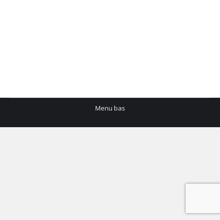
Salon départemental de l’emploi
public jeudi 3 avril
Emploi
Par
mairie
17 mars 2025
AFFICHE A4 (2)
Menu bas