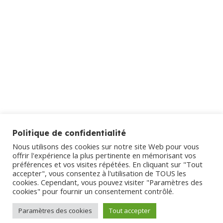
La commune
Par
mairie
24 octobre 2022
Suite à l’annonce ci-dessous, nous vous
informons que les deux chiens ont retrouvé
leur maître ce matin. « Deux chiens ont été
trouvés rue de la Baratière à Sonzay, un mâle
et une femelle : Si vous les connaissez, merci de
vous manifester auprès de l’accueil de la Mairie
02 47 24 70 19 »
Politique de confidentialité
Nous utilisons des cookies sur notre site Web pour vous
←
1
…
40
41
42
43
44
…
offrir l'expérience la plus pertinente en mémorisant vos
54
→
préférences et vos visites répétées. En cliquant sur "Tout
accepter", vous consentez à l'utilisation de TOUS les
cookies. Cependant, vous pouvez visiter "Paramètres des
cookies" pour fournir un consentement contrôlé.
Paramètres des cookies
Tout accepter
Menu bas