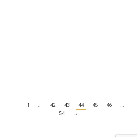
Recrutement Direction
Départementale des Finances
Publiques
Emploi
Par
mairie
21 septembre 2022
DDFiP37-Annonce_recrutement volontaires
services civiques_Poste à pourvoir_26 octobre
2022
←
1
…
42
43
44
45
46
…
54
→